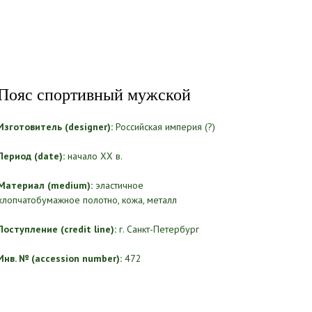
Пояс спортивный мужской
Изготовитель (designer):
Российская империя (?)
Период (date):
начало ХХ в.
Материал (medium):
эластичное
хлопчатобумажное полотно, кожа, металл
Поступление (credit line):
г. Санкт-Петербург
Инв. № (accession number):
472