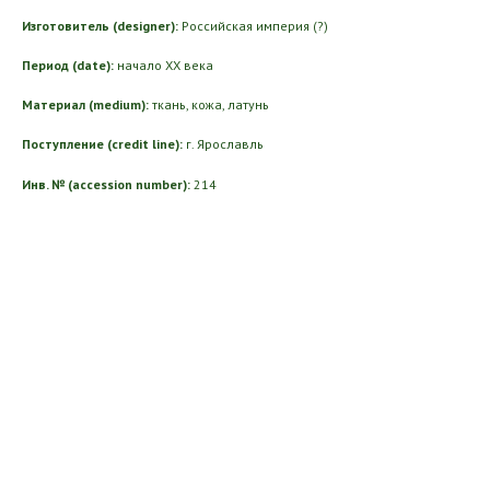
Изготовитель (designer):
Российская империя (?)
Период (date):
начало ХХ века
Материал (medium):
ткань, кожа, латунь
Поступление (credit line):
г. Ярославль
Инв. № (accession number):
214