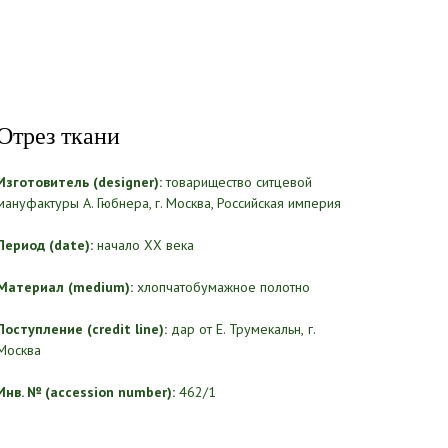
Отрез ткани
Изготовитель (designer):
товарищество ситцевой
мануфактуры А. Гюбнера, г. Москва, Российская империя
Период (date):
начало ХХ века
Материал (medium):
хлопчатобумажное полотно
Поступление (credit line):
дар от Е. Трумекальн,
г.
Москва
Инв. № (accession number):
462/1