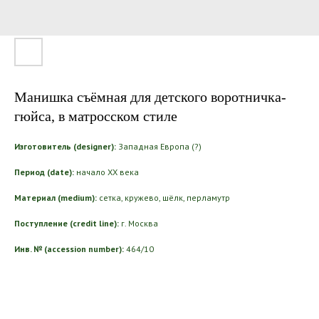
Манишка съёмная для детского воротничка-
гюйса, в матросском стиле
Изготовитель (designer):
Западная Европа (?)
Период (date):
начало ХХ века
Материал (medium):
сетка, кружево, шёлк, перламутр
Поступление (credit line):
г. Москва
Инв. № (accession number):
464/10