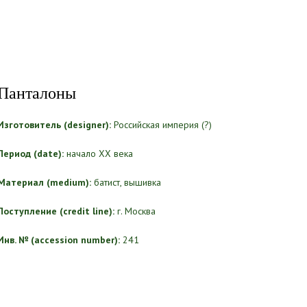
Панталоны
Изготовитель (designer):
Российская империя (?)
Период (date):
начало ХХ века
Материал (medium):
батист, вышивка
Поступление (credit line):
г. Москва
Инв. № (accession number):
241