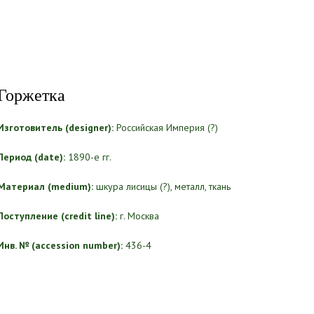
Горжетка
Изготовитель (designer):
Российская Империя (?)
Период (date):
1890-е гг.
Материал (medium):
шкура лисицы (?), металл, ткань
Поступление (credit line):
г. Москва
Инв. № (accession number):
436-4