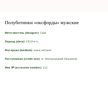
Полуботинки «оксфорды» мужские
Изготовитель (designer):
США
Период (date):
1910-е гг.
Материал (medium):
кожа, металл
Поступление (credit line):
зг. Хмельницкий (Украина)
Инв. № (accession number):
112