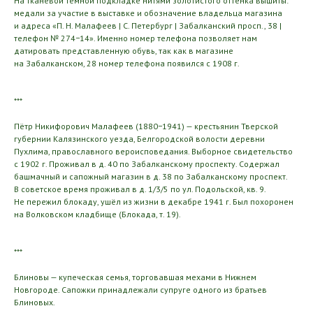
На тканевой тёмной подкладке нитями золотистого оттенка вышиты:
медали за участие в выставке и обозначение владельца магазина
и адреса «П. Н. Малафеев | С. Петербург | Забалканский просп., 38 |
телефон № 274−14». Именно номер телефона позволяет нам
датировать представленную обувь, так как в магазине
на Забалканском, 28 номер телефона появился с 1908 г.
***
Пётр Никифорович Малафеев (1880−1941) — крестьянин Тверской
губернии Калязинского уезда, Белгородской волости деревни
Пухлима, православного вероисповедания. Выборное свидетельство
с 1902 г. Проживал в д. 40 по Забалканскому проспекту. Содержал
башмачный и сапожный магазин в д. 38 по Забалканскому проспект.
В советское время проживал в д. 1/3/5 по ул. Подольской, кв. 9.
Не пережил блокаду, ушёл из жизни в декабре 1941 г. Был похоронен
на Волковском кладбище (Блокада, т. 19).
***
Блиновы — купеческая семья, торговавшая мехами в Нижнем
Новгороде. Сапожки принадлежали супруге одного из братьев
Блиновых.