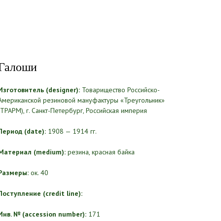
Галоши
Изготовитель (designer):
Товарищество Российско-
Американской резиновой мануфактуры «Треугольник»
(ТРАРМ), г. Санкт-Петербург, Российская империя
Период (date):
1908 — 1914 гг.
Материал (medium):
резина, красная байка
Размеры:
ок. 40
Поступление (credit line):
Инв. № (accession number):
171