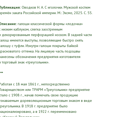
Публикация:
Оводков Н. А. С иголочки. Мужской костюм
времён заката Российской империи. М.: Эксмо, 2025. С. 55.
Описание:
галоши классической формы «лодочка»
с низким каблуком, слегка заостренным
и декорированным перфорацией носком. В задней части
галош имеются выступы, позволяющие быстро снять
галошу с туфли. Изнутри галоши покрыты байкой
красноватого оттенка. На лицевую часть подошвы
нанесены обозначения предприятия-изготовителя
и торговый знак «треугольник».
***
Работая с 18 мая 1861 г., непосредственно
Товариществом или ТРАРМ «Треугольник» предприятие
стало с 1908 г., начав помечать свою продукцию
узнаваемым дореволюционным торговым знаком в виде
треугольника. В 1918 г. предприятие было
национализировано, а в 1922 г. переименовано