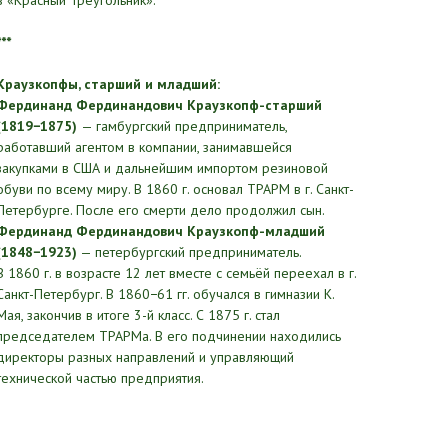
в «Красный Треугольник».
***
Краузкопфы, старший и младший:
Фердинанд Фердинандович Краузкопф-старший
(1819−1875)
— гамбургский предприниматель,
работавший агентом в компании, занимавшейся
закупками в США и дальнейшим импортом резиновой
обуви по всему миру. В 1860 г. основал ТРАРМ в г. Санкт-
Петербурге. После его смерти дело продолжил сын.
Фердинанд Фердинандович Краузкопф-младший
(1848−1923)
— петербургский предприниматель.
В 1860 г. в возрасте 12 лет вместе с семьёй переехал в г.
Санкт-Петербург. В 1860−61 гг. обучался в гимназии К.
Мая, закончив в итоге 3-й класс. С 1875 г. стал
председателем ТРАРМа. В его подчинении находились
директоры разных направлений и управляющий
технической частью предприятия.