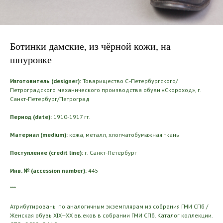
Ботинки дамские, из чёрной кожи, на
шнуровке
Изготовитель (designer):
Товарищество С.-Петербургского/
Петроградского механического производства обуви «Скороход», г.
Санкт-Петербург/Петроград
Период (date):
1910-1917 гг.
Материал (medium):
кожа, металл, хлопчатобумажная ткань
Поступление (credit line):
г. Санкт-Петербург
Инв. № (accession number):
445
***
Атрибутированы по аналогичным экземплярам из собрания ГМИ СПб /
Женская обувь XIX—XX вв.еков в собрании ГМИ СПб. Каталог коллекции.