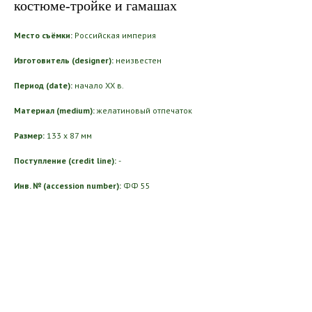
костюме-тройке и гамашах
Место съёмки:
Российская империя
Изготовитель (designer):
неизвестен
Период (date):
начало ХХ в.
Материал (medium):
желатиновый отпечаток
Размер:
133 х 87 мм
Поступление (credit line):
-
Инв. № (accession number):
ФФ 55