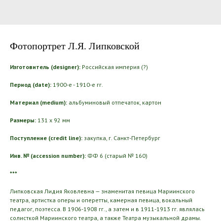
Фотопортрет Л.Я. Липковской
Изготовитель (designer):
Российская империя (?)
Период (date):
1900-е - 1910-е гг.
Материал (medium):
альбуминовый отпечаток, картон
Размеры:
131 х 92 мм
Поступление (credit line):
закупка, г. Санкт-Петербург
Инв. № (accession number):
ФФ 6 (старый № 160)
***
Липковская Лидия Яковлевна — знаменитая певица Мариинского
театра, артистка оперы и оперетты, камерная певица, вокальный
педагог, поэтесса. В 1906-1908 гг., а затем и в 1911-1913 гг. являлась
солисткой Мариинского театра, а также Театра музыкальной драмы.