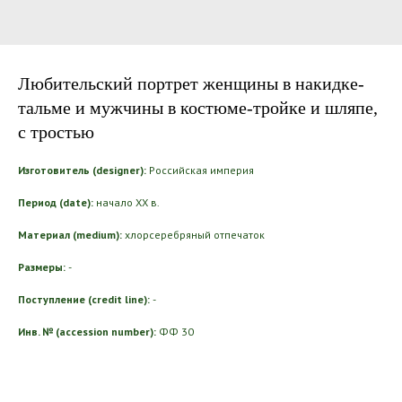
Любительский портрет женщины в накидке-
тальме и мужчины в костюме-тройке и шляпе,
с тростью
Изготовитель (designer):
Российская империя
Период (date):
начало ХХ в.
Материал (medium):
хлорсеребряный отпечаток
Размеры:
-
Поступление (credit line):
-
Инв. № (accession number):
ФФ 30