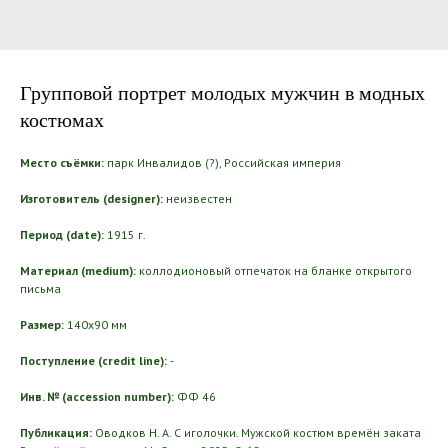
Групповой портрет молодых мужчин в модных
костюмах
Место съёмки:
парк Инвалидов (?), Российская империя
Изготовитель (designer):
неизвестен
Период (date):
1915 г.
Материал (medium):
коллодионовый отпечаток на бланке открытого
письма
Размер:
140х90 мм
Поступление (credit line):
-
Инв. № (accession number):
ФФ 46
Публикация:
Оводков Н. А. С иголочки. Мужской костюм времён заката