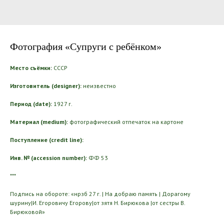
Фотография «Супруги с ребёнком»
Место съёмки:
СССР
Изготовитель (designer):
неизвестно
Период (date):
1927 г.
Материал (medium):
фотографический отпечаток на картоне
Поступление (credit line):
Инв. № (accession number):
ФФ 53
***
Подпись на обороте: «нрзб 27 г. | На добраю память | Дорагому
шурину|И. Егоровичу Егорову|от зятя Н. Бирюкова |от сестры В.
Бирюковой»