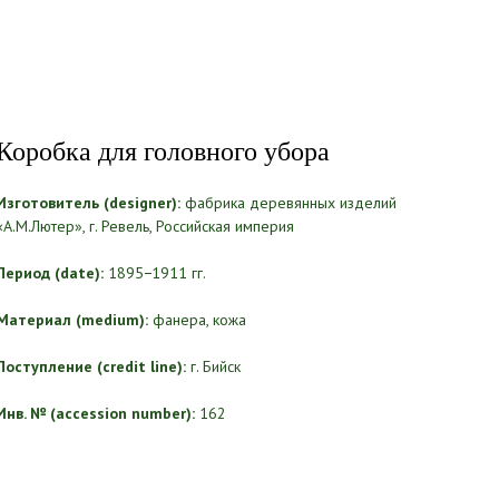
Коробка для головного убора
Изготовитель (designer):
фабрика деревянных изделий
«А.М.Лютер», г. Ревель, Российская империя
Период (date):
1895−1911 гг.
Материал (medium):
фанера, кожа
Поступление (credit line):
г. Бийск
Инв. № (accession number):
162