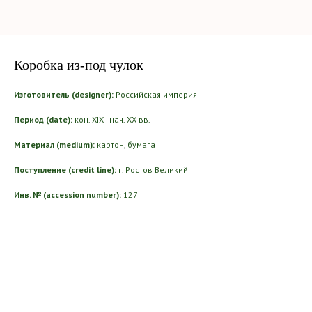
Коробка из-под чулок
Изготовитель (designer):
Российская империя
Период (date):
кон. XIX - нач. ХХ вв.
Материал (medium):
картон, бумага
Поступление (credit line):
г. Ростов Великий
Инв. № (accession number):
127