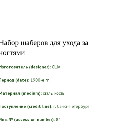
Набор шаберов для ухода за
ногтями
Изготовитель (designer):
США
Период (date):
1900-е гг.
Материал (medium):
сталь, кость
Поступление (credit line):
г. Санкт-Петербург
Инв. № (accession number):
84