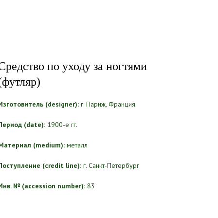
Средство по уходу за ногтями
(футляр)
Изготовитель (designer):
г. Париж, Франция
Период (date):
1900-е гг.
Материал (medium):
металл
Поступление (credit line):
г. Санкт-Петербург
Инв. № (accession number):
83