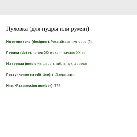
Пуховка (для пудры или румян)
Изготовитель (designer):
Российская империя (?)
Период (date):
конец ХIХ века — начало ХХ вв.
Материал (medium):
шерсть, шёлк, пух, дерево
Поступление (credit line):
г. Дзержинск
Инв. № (accession number):
372