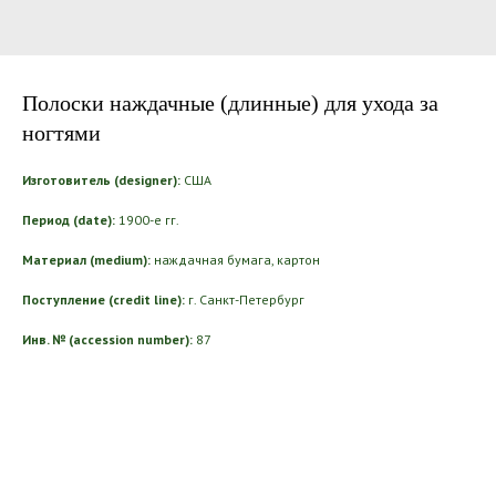
Полоски наждачные (длинные) для ухода за
ногтями
Изготовитель (designer):
США
Период (date):
1900-е гг.
Материал (medium):
наждачная бумага, картон
Поступление (credit line):
г. Санкт-Петербург
Инв. № (accession number):
87