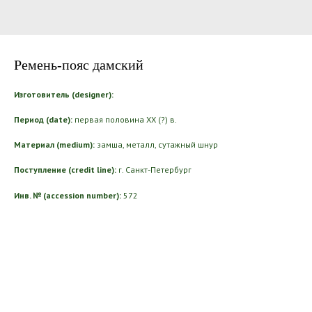
Ремень-пояс дамский
Изготовитель (designer):
Период (date):
первая половина ХХ (?) в.
Материал (medium):
замша, металл, сутажный шнур
Поступление (credit line):
г. Санкт-Петербург
Инв. № (accession number):
572