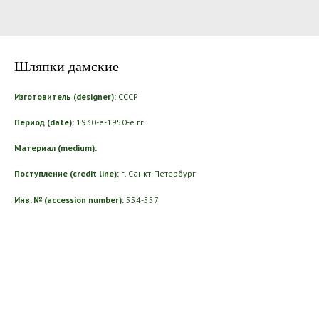
Шляпки дамские
Изготовитель (designer):
СССР
Период (date):
1930-е-1950-е гг.
Материал (medium):
Поступление (credit line):
г. Санкт-Петербург
Инв. № (accession number):
554-557