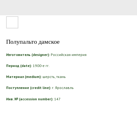
Полупальто дамское
Изготовитель (designer):
Российская империя
Период (date):
1900-е гг.
Материал (medium):
шерсть, ткань
Поступление (credit line):
г. Ярославль
Инв. № (accession number):
147