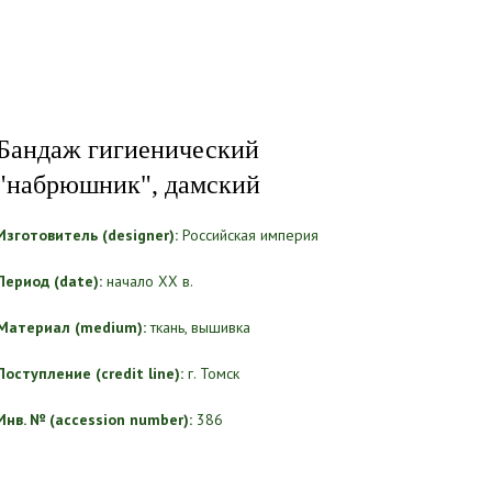
Бандаж гигиенический
"набрюшник", дамский
Изготовитель (designer):
Российская империя
Период (date):
начало ХХ в.
Материал (medium):
ткань, вышивка
Поступление (credit line):
г. Томск
Инв. № (accession number):
386