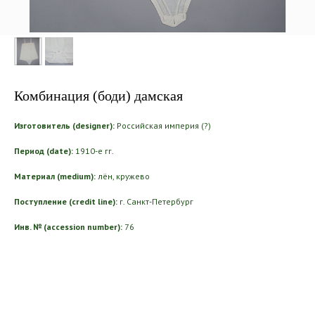
Комбинация (боди) дамская
Изготовитель (designer):
Российская империя (?)
Период (date):
1910-е гг.
Материал (medium):
лён, кружево
Поступление (credit line):
г. Санкт-Петербург
Инв. № (accession number):
76