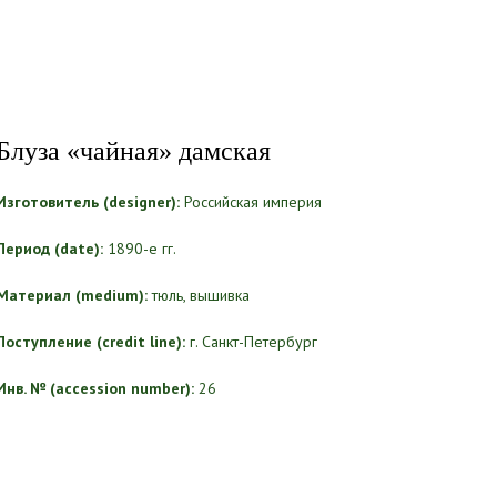
Блуза «чайная» дамская
Изготовитель (designer):
Российская империя
Период (date):
1890-е гг.
Материал (medium):
тюль, вышивка
Поступление (credit line):
г. Санкт-Петербург
Инв. № (accession number):
26