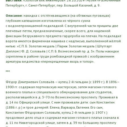
Выставки:
«Золотой век инженеров». 26.10.2024-. Музей «Разночинный
Петербург», г. Санкт-Петербург, пер. Большой Казачий, д. 9.
Описание:
накидка с отстёгивающимся (на обтяжных пуговицах)
глубоким капюшоном изготовлена из чёрного сукна
с водонепроницаемой подкладкой. С внутренней части пришиты две
плечевые петли, предназначенные, скорее всего, для надежной
фиксации безрукавного предмета гардероба на плечах. На подкладке
ворота имеется фирменная нашивка с надписью, выполненной жёлтой
нитью: «С.П. Б. Золотая медаль | Париж Золотая медаль | Штутгарт
Диплом | Ф. Д. Соловьёв | С.П. Б. Вознесенский пр. д. 3». Полы накидки
скреплены в районе груди ромбовидной пряжкой с изображением
арматуры ведомства «перекрещенные якорь и топор».
***
Фёдор Дмитриевич Соловьёв — купец 2-й гильдии (с 1899 г.). В 1896—
1900 гг. содержал портновскую мастерскую, затем магазин готового
военного платья и специального обмундирования для студентов,
располагавшейся в д. 3−70 по Вознесенскому проспекту. Проживал в
д. 14 по Офицерской улице. С ним проживали дети: сын Константин
(1886 г. р.) и трое дочерей: Елена, Варвара, Евгения. Его сын,
Константин Фёдорович Соловьёв, купец 2-й гильдии (с 1907 г.)
продолжил дело отца и содержал магазин готового платья сначала в
д. 11 по Нижегородской улице, затем в д. 39 по Большому проспекту