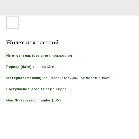
Жилет-пояс летний
Изготовитель (designer):
неизвестен
Период (date):
начало ХХ в.
Материал (medium):
лён, хлопчатобумажное полотно, кость
Поступление (credit line):
г. Киров
Инв. № (accession number):
359