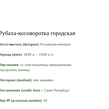
Рубаха-косоворотка городская
Изготовитель (designer):
Российская империя
Период (date):
1890-е — 1900-е гг.
Персоналия:
со слов владельца принадлежала
городскому кузнецу
Материал (medium):
лён, вышивка
Поступление (credit line):
г. Санкт-Петербург
Инв. № (accession number):
45