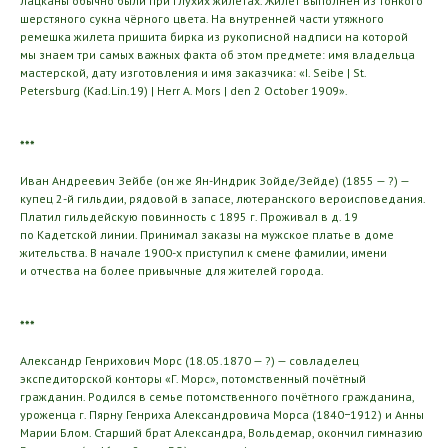
лацканы обычно были при глухих жилетах. Жилет выполнен из тонкого
шерстяного сукна чёрного цвета. На внутренней части утяжного
ремешка жилета пришита бирка из рукописной надписи на которой
мы знаем три самых важных факта об этом предмете: имя владельца
мастерской, дату изготовления и имя заказчика: «I. Seibe | St.
Petersburg (Kad.Lin.19) | Herr A. Mors | den 2 October 1909».
***
Иван Андреевич Зейбе (он же Ян-Индрик Зойде/Зейде) (1855 — ?) —
купец 2-й гильдии, рядовой в запасе, лютеранского вероисповедания.
Платил гильдейскую повинность с 1895 г. Проживал в д. 19
по Кадетской линии. Принимал заказы на мужское платье в доме
жительства. В начале 1900-х приступил к смене фамилии, имени
и отчества на более привычные для жителей города.
***
Александр Генрихович Морс (18.05.1870 — ?) — совладелец
экспедиторской конторы «Г. Морс», потомственный почётный
гражданин. Родился в семье потомственного почётного гражданина,
уроженца г. Пярну Генриха Александровича Морса (1840−1912) и Анны
Марии Блом. Старший брат Александра, Вольдемар, окончил гимназию