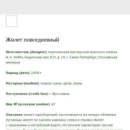
Жилет повседневный
Изготовитель (designer):
портновская мастерская мужского платья
И. А. Зейбе, Кадетская лин. В.О. д. 19, г. Санкт-Петербург, Российская
империя
Период (date):
1909 г.
Материал (medium):
тонкое
сукно, шёлк, ткань
Поступление (credit line):
г. Ярославль
Инв. № (accession number):
47
Описание:
жилет однобортный, застегивается на четыре обтяжные
пуговицы, имеет по одному карману слева и справа. Жилет
с лацканами и неглубокий вырез, что вполне характерно так как