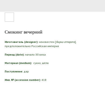
Смокинг вечерний
Изготовитель (designer):
неизвестен [
бирка отпорота
],
предположительно Российская империя
Период (date):
начало ХХ века
Материал (medium):
сукно, шёлк
Поступление:
дар
Инв. № (accession number):
418