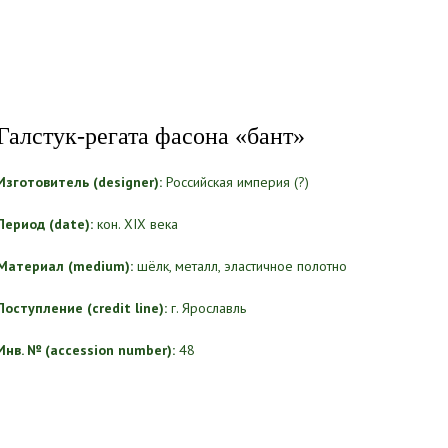
Галстук-регата фасона «бант»
Изготовитель (designer):
Российская империя (?)
Период (date):
кон. XIX века
Материал (medium):
шёлк, металл, эластичное полотно
Поступление (credit line):
г. Ярославль
Инв. № (accession number):
48