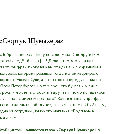
«Сюртук Шумахера»
«Доброго вечера! Пишу по совету моей подруги М.Н.,
которая ведёт блог о [...]! Дело в том, что я нашла в
квартире фрак, бирку на нём от 6/91917 г. с фамилией
человека, который проживал тогда в этой квартире, от
портного Акселя Суни, а его в свою очередь, нашла во
«Всем Петербурге», но там про него буквально одна
строка, и я хотела спросить, вдруг вам что-то попадалось,
связанное с именем портного? Хочется узнать про фрак
и его владельца побольше», - написала мне в 2022 г. Е.Б.,
одна из сотрудниц книжного магазина «Подписные
издания».
Этой цитатой начинается глава
«Сюртук Шумахера»
в