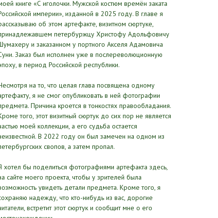
моей книге «С иголочки. Мужской костюм времён заката
Российской империи», изданной в 2025 году. В главе я
рассказываю об этом артефакте, визитном сюртуке,
принадлежавшем петербуржцу Христофу Адольфовичу
Шумахеру и заказанном у портного Акселя Адамовича
Суни. Заказ был исполнен уже в послереволюционную
эпоху, в период Российской республики.
Несмотря на то, что целая глава посвящена одному
артефакту, я не смог опубликовать в ней фотографии
предмета. Причина кроется в тонкостях правообладания.
Кроме того, этот визитный сюртук до сих пор не является
частью моей коллекции, а его судьба остается
неизвестной. В 2022 году он был замечен на одном из
петербургских свопов, а затем пропал.
Я хотел бы поделиться фотографиями артефакта здесь,
на сайте моего проекта, чтобы у зрителей была
возможность увидеть детали предмета. Кроме того, я
сохраняю надежду, что кто-нибудь из вас, дорогие
читатели, встретит этот сюртук и сообщит мне о его